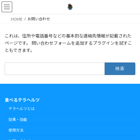
コ
ナ
ン
ビ
テ
ゲ
HOME
お問い合わせ
ン
ー
ツ
シ
へ
ョ
これは、住所や電話番号などの基本的な連絡先情報が記載された
ス
ン
ページです。 問い合わせフォームを追加するプラグインを試すこ
キ
に
ともできます。
ッ
移
プ
動
検
索:
食べるテラヘルツ
テラヘルツとは
効果・効能
使用方法